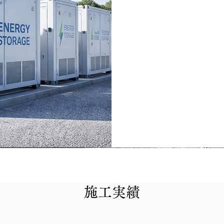
当社で
用地選
確
施工実績