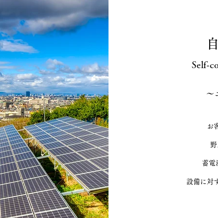
Self-c
～
お
野
蓄電
​設備に